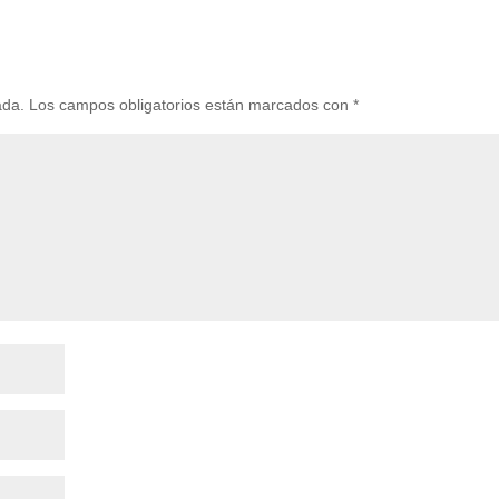
ada.
Los campos obligatorios están marcados con
*